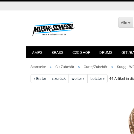
Alle
AMPS
BRASS
C2C SHOP
DRUMS
GIT./B
»
»
»
Startseite
Git.Zubehör
Gurte/Zubehör
Stagg - 
« Erster
« zurück
weiter »
Letzter »
44
Artikel in d