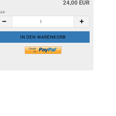
24,00 EUR
ück:
ück