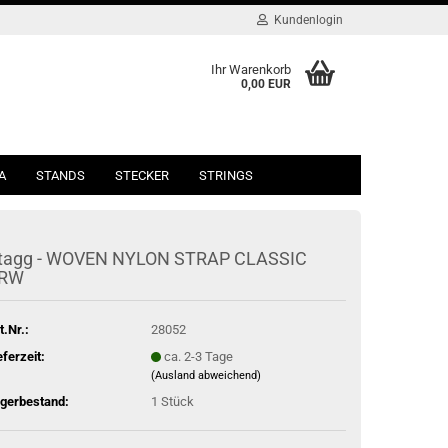
Kundenlogin
Ihr Warenkorb
0,00 EUR
A
STANDS
STECKER
STRINGS
tagg - WOVEN NYLON STRAP CLASSIC
RW
t.Nr.:
28052
eferzeit:
ca. 2-3 Tage
(Ausland abweichend)
gerbestand:
1
Stück