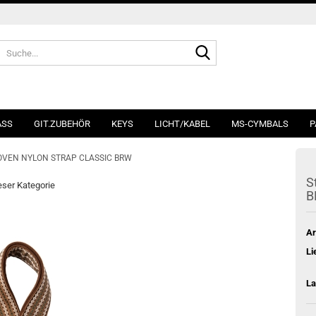
Suche...
ASS
GIT.ZUBEHÖR
KEYS
LICHT/KABEL
MS-CYMBALS
P
WOVEN NYLON STRAP CLASSIC BRW
S
ieser Kategorie
B
Ar
Li
La