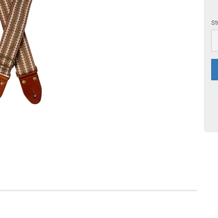
St
St