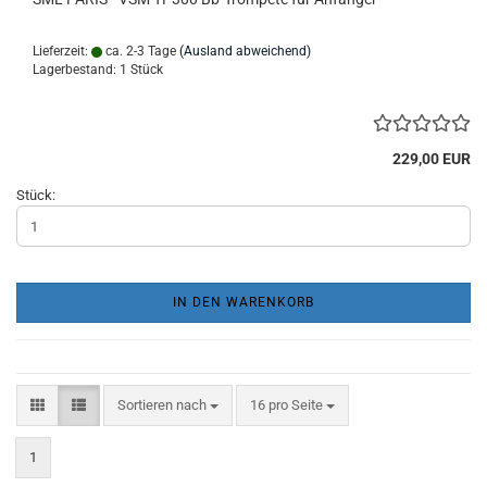
Lieferzeit:
ca. 2-3 Tage
(Ausland abweichend)
Lagerbestand: 1 Stück
229,00 EUR
Stück:
IN DEN WARENKORB
Sortieren nach
pro Seite
Sortieren nach
16 pro Seite
1