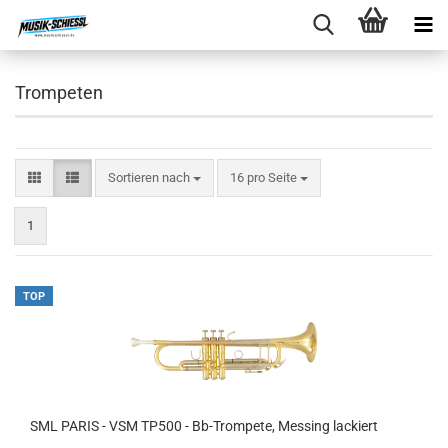
Trompeten
Sortieren nach
pro Seite
Sortieren nach
16 pro Seite
1
TOP
SML PARIS - VSM TP500 - Bb-Trompete, Messing lackiert