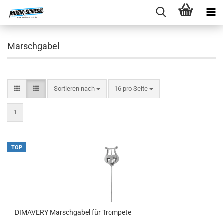
Marschgabel
Sortieren nach
pro Seite
Sortieren nach
16 pro Seite
1
TOP
DIMAVERY Marschgabel für Trompete