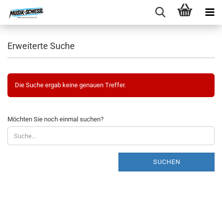
Erweiterte Suche
Die Suche ergab keine genauen Treffer.
MÖCHTEN
Möchten Sie noch einmal suchen?
SIE
NOCH
EINMAL
SUCHEN?
SUCHEN