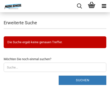
Erweiterte Suche
Die Suche ergab keine genauen Treffer.
MÖCHTEN
Möchten Sie noch einmal suchen?
SIE
NOCH
EINMAL
SUCHEN?
SUCHEN