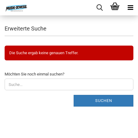
Erweiterte Suche
Die Suche ergab keine genauen Treffer.
MÖCHTEN
Möchten Sie noch einmal suchen?
SIE
NOCH
EINMAL
SUCHEN?
SUCHEN