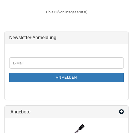
1
bis
3
(von insgesamt
3
)
Newsletter-Anmeldung
WEITER
E-
ZUR
Mail
NEWSLETTER-
ANMELDUNG
ANMELDEN
Angebote