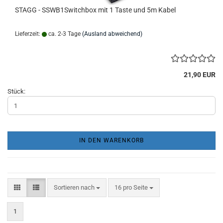
STAGG - SSWB1Switchbox mit 1 Taste und 5m Kabel
Lieferzeit:
ca. 2-3 Tage
(Ausland abweichend)
21,90 EUR
Stück:
IN DEN WARENKORB
Sortieren nach
pro Seite
Sortieren nach
16 pro Seite
1