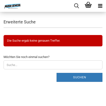
Erweiterte Suche
Die Suche ergab keine genauen Treffer.
MÖCHTEN
Möchten Sie noch einmal suchen?
SIE
NOCH
EINMAL
SUCHEN?
SUCHEN