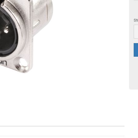
St
St