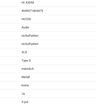
HI-X3DM
4049371804479
HICON
Audio
nickelfarben
nickelfarben
XLR
Type D
männlich
Metall
keine
Ja
3-pol