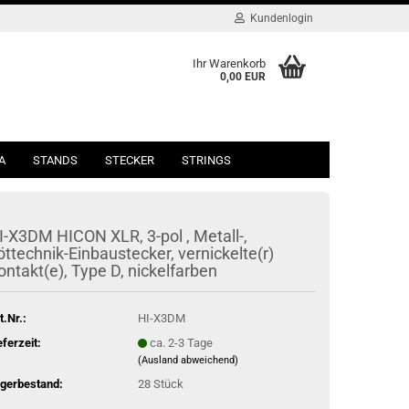
Kundenlogin
Ihr Warenkorb
0,00 EUR
A
STANDS
STECKER
STRINGS
I-X3DM HICON XLR, 3-pol , Metall-,
öttechnik-Einbaustecker, vernickelte(r)
ontakt(e), Type D, nickelfarben
t.Nr.:
HI-X3DM
eferzeit:
ca. 2-3 Tage
(Ausland abweichend)
gerbestand:
28
Stück