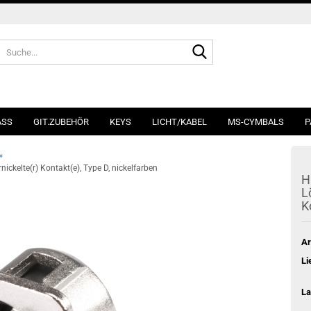
Suche...
ASS
GIT.ZUBEHÖR
KEYS
LICHT/KABEL
MS-CYMBALS
P
»
nickelte(r) Kontakt(e), Type D, nickelfarben
H
L
K
Ar
Li
La