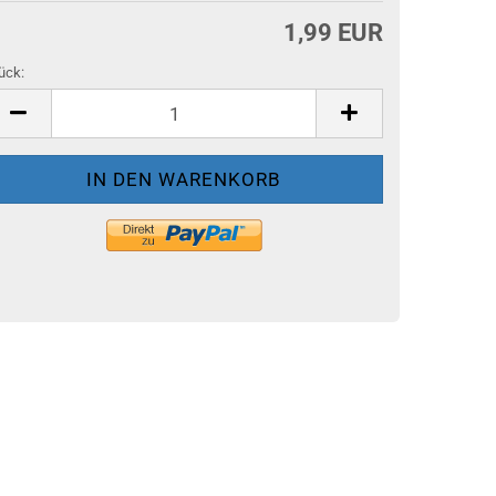
1,99 EUR
ück:
ück