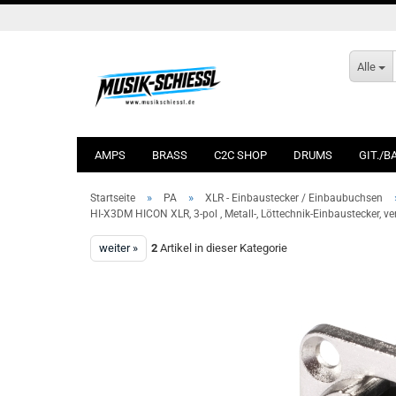
Alle
AMPS
BRASS
C2C SHOP
DRUMS
GIT./B
»
»
Startseite
PA
XLR - Einbaustecker / Einbaubuchsen
HI-X3DM HICON XLR, 3-pol , Metall-, Löttechnik-Einbaustecker, ver
weiter »
2
Artikel in dieser Kategorie