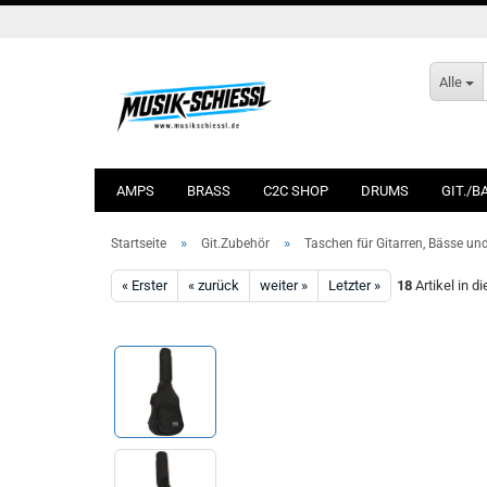
Alle
AMPS
BRASS
C2C SHOP
DRUMS
GIT./B
»
»
Startseite
Git.Zubehör
Taschen für Gitarren, Bässe un
« Erster
« zurück
weiter »
Letzter »
18
Artikel in d