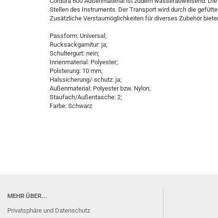
Cordura 600 Außenmaterial ist zudem wasserabweisend. Die
Stellen des Instruments. Der Transport wird durch die gefütt
Zusätzliche Verstaumöglichkeiten für diverses Zubehör biete
Passform: Universal;
Rucksackgarnitur: ja;
Schultergurt: nein;
Innenmaterial: Polyester;
Polsterung: 10 mm;
Halssicherung/-schutz: ja;
Außenmaterial: Polyester bzw. Nylon;
Staufach/Außentasche: 2;
Farbe: Schwarz
MEHR ÜBER...
Privatsphäre und Datenschutz