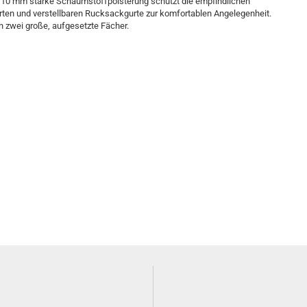
 10 mm starke Schaumstoffpolsterung schützt die empfindlichen
erten und verstellbaren Rucksackgurte zur komfortablen Angelegenheit.
n zwei große, aufgesetzte Fächer.