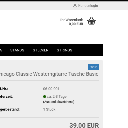
Kundenlogin
Ihr Warenkorb
0,00 EUR
A
STANDS
STECKER
STRINGS
TOP
hicago Classic Westerngitarre Tasche Basic
t.Nr.:
06-00-001
eferzeit:
ca. 2-3 Tage
(Ausland abweichend)
gerbestand:
1
Stück
39,00 EUR