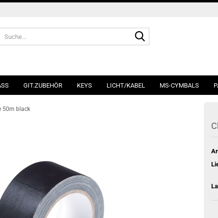
Suche...
ASS
GIT.ZUBEHÖR
KEYS
LICHT/KABEL
MS-CYMBALS
P
e 50m black
C
Ar
Li
La