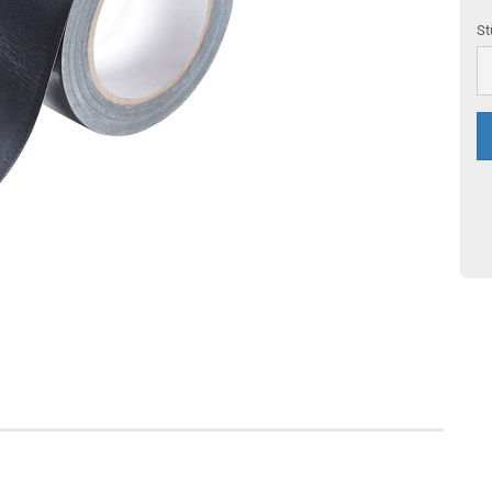
St
St