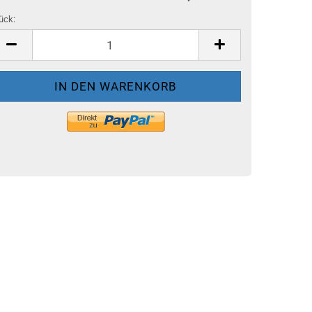
ück:
ück