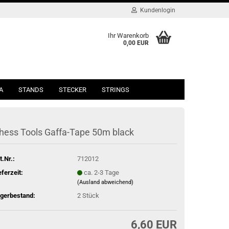
Kundenlogin
Ihr Warenkorb
0,00 EUR
A
STANDS
STECKER
STRINGS
hess Tools Gaffa-Tape 50m black
t.Nr.:
712012
eferzeit:
ca. 2-3 Tage
(Ausland abweichend)
gerbestand:
2
Stück
6,60 EUR