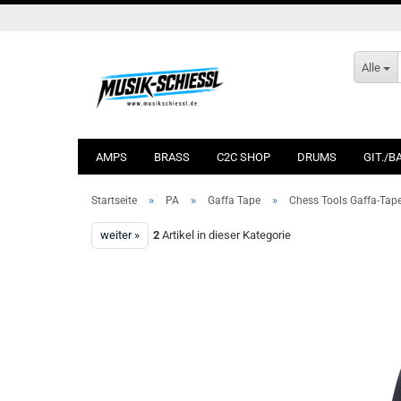
Alle
AMPS
BRASS
C2C SHOP
DRUMS
GIT./B
»
»
»
Startseite
PA
Gaffa Tape
Chess Tools Gaffa-Tap
weiter »
2
Artikel in dieser Kategorie