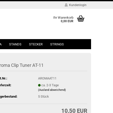
Kundenlogin
Ihr Warenkorb
0,00 EUR
A
STANDS
STECKER
STRINGS
roma Clip Tuner AT-11
t.Nr.:
AROMAAT11
eferzeit:
ca. 2-3 Tage
(Ausland abweichend)
gerbestand:
5
Stück
10,50 EUR