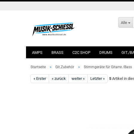
Alle
AMPS
BRASS
C2C SHOP
DRUMS
GIT./B
»
»
Startseite
Git.Zubehör
Stimmgeräte für Gitarre /Bass
« Erster
« zurück
weiter »
Letzter »
5
Artikel in di