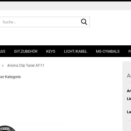
Suche...
ASS
GIT.ZUBEHÖR
KEYS
LICHT/KABEL
MS-CYMBALS
P
»
Aroma Clip Tuner AT-11
A
eser Kategorie
Ar
Li
La