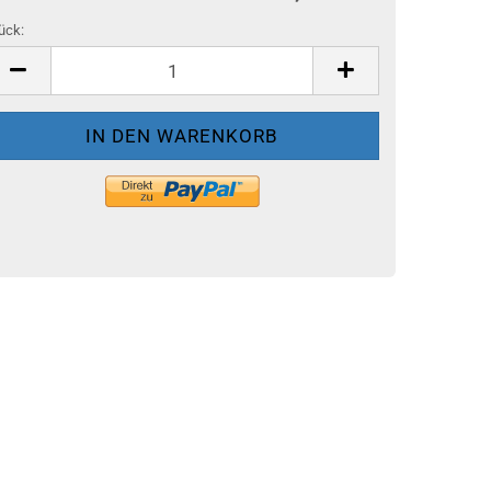
ück:
ück