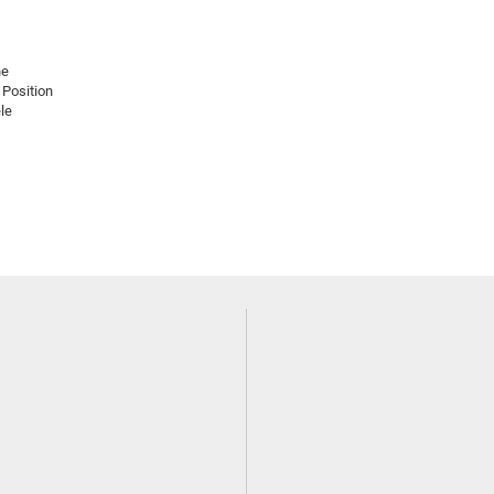
he
 Position
ele