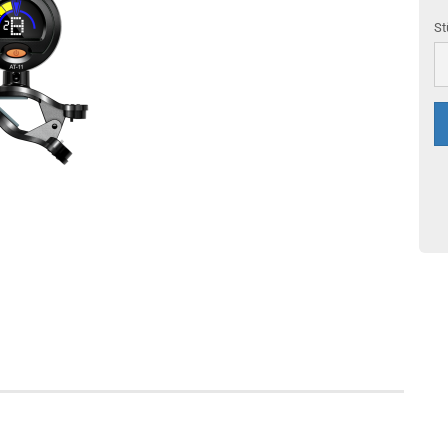
St
St